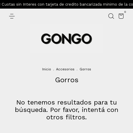
 Cuotas sin Interes con tarjeta de credito bancarizada minimo de la 
0
Inicio
.
Accesorios
.
Gorros
Gorros
No tenemos resultados para tu
búsqueda. Por favor, intentá con
otros filtros.