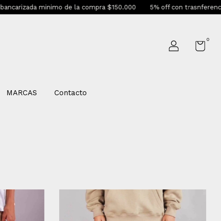
a minimo de la compra $150.000
5% off con trasnferencias bancarias
0
MARCAS
Contacto