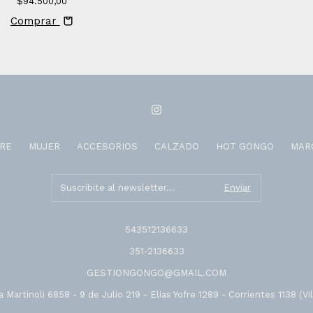
$94.500,00
Comprar
RE
MUJER
ACCESORIOS
CALZADO
HOT GONGO
MAR
543512136633
351-2136633
GESTIONGONGO@GMAIL.COM
 Martinoli 6858 - 9 de Julio 219 - Elias Yofre 1289 - Corrientes 1138 (Vil