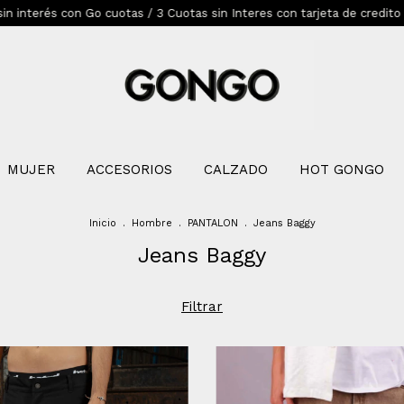
on Go cuotas / 3 Cuotas sin Interes con tarjeta de credito bancarizad
MUJER
ACCESORIOS
CALZADO
HOT GONGO
Inicio
.
Hombre
.
PANTALON
.
Jeans Baggy
Jeans Baggy
Filtrar