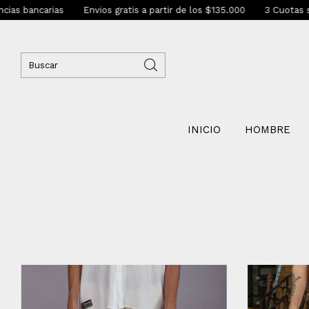
as
Envios gratis a partir de los $135.000
3 Cuotas sin interés c
INICIO
HOMBRE