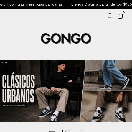
 trasnferencias bancarias
Envios gratis a partir de los $135.000
0
1
/
3