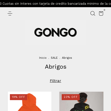
 Cuotas sin Interes con tarjeta de credito bancarizada minimo de la 
0
Inicio
.
SALE
.
Abrigos
Abrigos
Filtrar
19
%
OFF
23
%
OFF