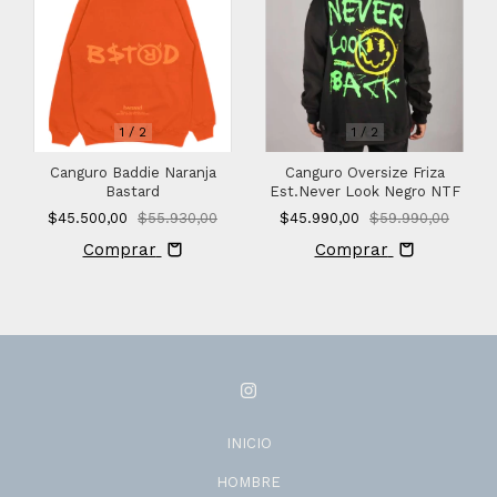
1
/
2
1
/
2
Canguro Baddie Naranja
Canguro Oversize Friza
Bastard
Est.Never Look Negro NTF
$45.500,00
$55.930,00
$45.990,00
$59.990,00
Comprar
Comprar
INICIO
HOMBRE