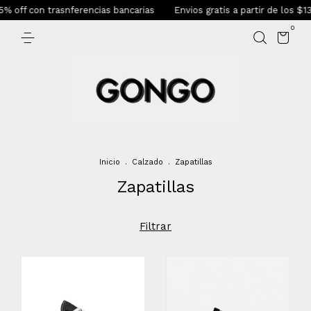
f con trasnferencias bancarias
Envios gratis a partir de los $135.0
0
Inicio
.
Calzado
.
Zapatillas
Zapatillas
Filtrar