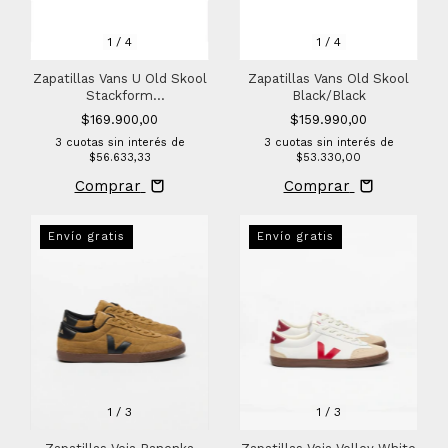
1
/
4
1
/
4
Zapatillas Vans U Old Skool
Zapatillas Vans Old Skool
Stackform
Black/Black
Suede/Black/White
$169.900,00
$159.990,00
3
cuotas sin interés de
3
cuotas sin interés de
$56.633,33
$53.330,00
Comprar
Comprar
Envío gratis
Envío gratis
1
/
3
1
/
3