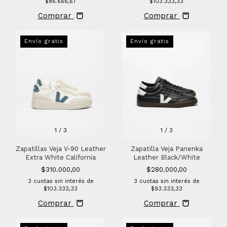
$86.666,67
$103.333,33
Comprar
Comprar
Envío gratis
Envío gratis
1
/
3
1
/
3
Zapatilla Veja Panenka
Zapatillas Veja V-90 Leather
Leather Black/White
Extra White California
$280.000,00
$310.000,00
3
cuotas sin interés de
3
cuotas sin interés de
$93.333,33
$103.333,33
Comprar
Comprar