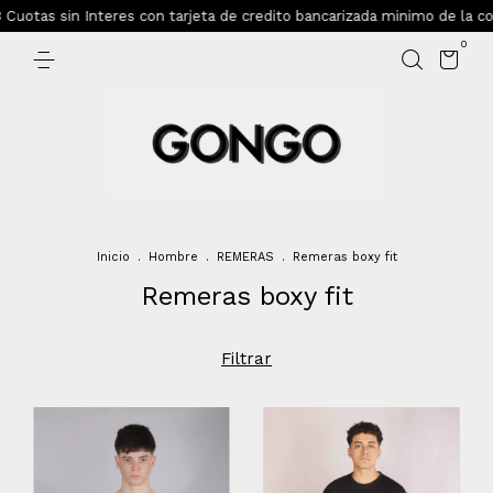
uotas sin Interes con tarjeta de credito bancarizada minimo de la co
0
Inicio
.
Hombre
.
REMERAS
.
Remeras boxy fit
Remeras boxy fit
Filtrar