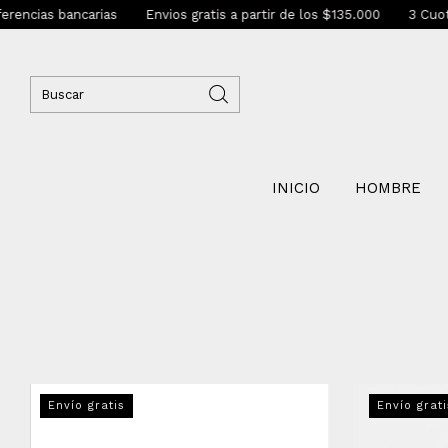
ias bancarias
Envios gratis a partir de los $135.000
3 Cuotas sin
INICIO
HOMBRE
Envío gratis
Envío grati