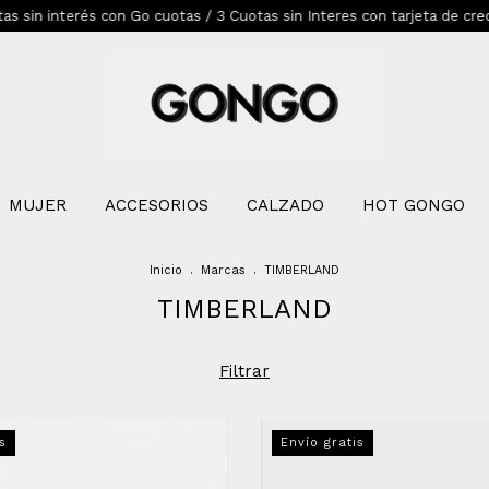
 interés con Go cuotas / 3 Cuotas sin Interes con tarjeta de credito
MUJER
ACCESORIOS
CALZADO
HOT GONGO
Inicio
.
Marcas
.
TIMBERLAND
TIMBERLAND
Filtrar
s
Envío gratis