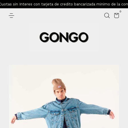
otas sin Interes con tarjeta de credito bancarizada minimo de la comp
0