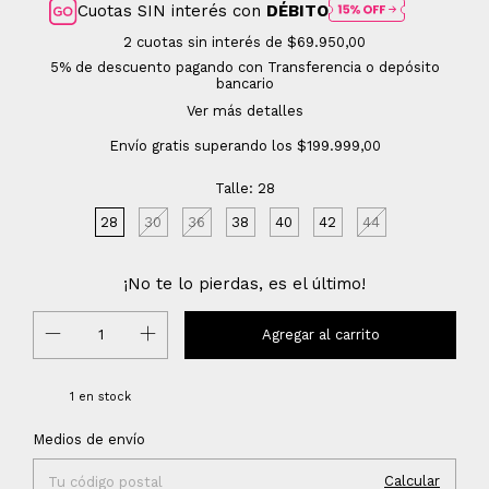
Cuotas SIN interés con
DÉBITO
2
cuotas sin interés de
$69.950,00
5% de descuento
pagando con Transferencia o depósito
bancario
Ver más detalles
Envío gratis
superando los
$199.999,00
Talle:
28
28
30
36
38
40
42
44
¡No te lo pierdas, es el último!
1
en stock
Cambiar CP
Entregas para el CP:
Medios de envío
Calcular