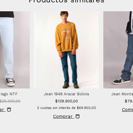
 Iago NTF
Jean 1848 Aracar Bolivia
Jean Mont
$25.000,00
$139.900,00
$79
2
cuotas sin interés de
$69.950,00
ar
Com
Comprar