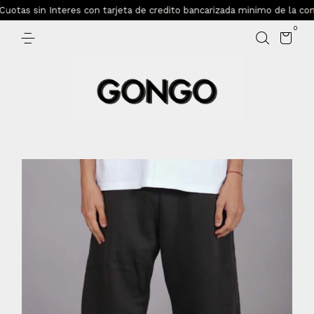
otas sin Interes con tarjeta de credito bancarizada minimo de la com
0