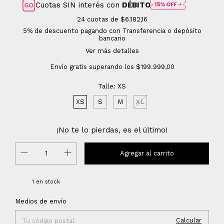
Cuotas SIN interés con
DÉBITO
24
cuotas de
$6.182,16
5% de descuento
pagando con Transferencia o depósito
bancario
Ver más detalles
Envío gratis
superando los
$199.999,00
Talle:
XS
XS
S
M
XL
¡No te lo pierdas, es el último!
1
en stock
Cambiar CP
Entregas para el CP:
Medios de envío
Calcular