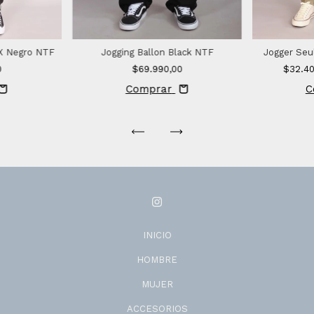
PX Negro NTF
Jogging Ballon Black NTF
Jogger Se
0
$69.990,00
$32.4
Comprar
C
INICIO
HOMBRE
MUJER
ACCESORIOS