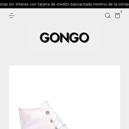
s sin Interes con tarjeta de credito bancarizada minimo de la compra
0