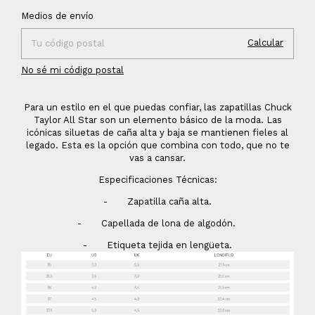
Cambiar CP
Entregas para el CP:
Medios de envío
Calcular
No sé mi código postal
Para un estilo en el que puedas confiar, las zapatillas Chuck
Taylor All Star son un elemento básico de la moda. Las
icónicas siluetas de caña alta y baja se mantienen fieles al
legado. Esta es la opción que combina con todo, que no te
vas a cansar.
Especificaciones Técnicas:
- Zapatilla caña alta.
- Capellada de lona de algodón.
- Etiqueta tejida en lengüeta.