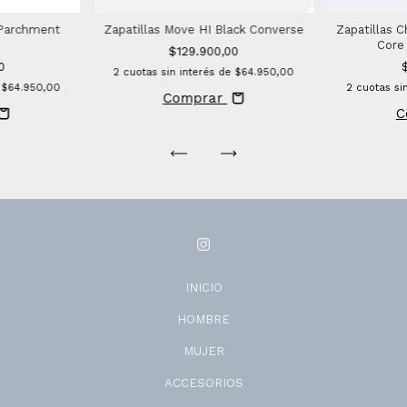
 Parchment
Zapatillas Move HI Black Converse
Zapatillas C
Core
$129.900,00
0
2
cuotas sin interés de
$64.950,00
e
$64.950,00
2
cuotas si
Comprar
C
INICIO
HOMBRE
MUJER
ACCESORIOS