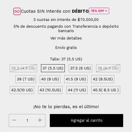
Cuotas SIN interés con
DÉBITO
3
cuotas sin interés de
$70.000,00
5% de descuento
pagando con Transferencia o depósito
bancario
Ver más detalles
Envío gratis
Talle:
37 (5.5 US)
35.5 (4.5 US)
37 (5.5 US)
37.5 (6 US)
38 (6.5 US)
39 (7 US)
40 (8 US)
41.5 (9 US)
42 (9.5US)
42.5(10 US)
43 (10.5US)
44 (11 US)
40.5( 8.5 US )
¡No te lo pierdas, es el último!