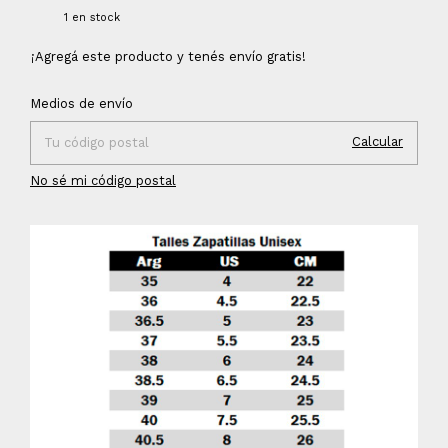
1
en stock
¡Agregá este producto y
tenés envío gratis!
Cambiar CP
Entregas para el CP:
Medios de envío
Calcular
No sé mi código postal