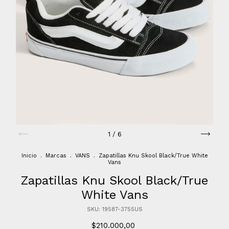
1
/
6
Inicio
.
Marcas
.
VANS
.
Zapatillas Knu Skool Black/True White
Vans
Zapatillas Knu Skool Black/True
White Vans
SKU:
19587-3755US
$210.000,00