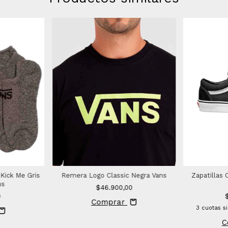
 Kick Me Gris
Remera Logo Classic Negra Vans
Zapatillas
ns
$46.900,00
0
Comprar
3
cuotas s
C