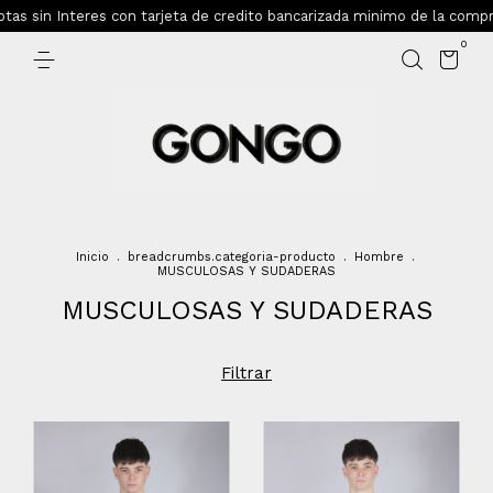
in Interes con tarjeta de credito bancarizada minimo de la compra $1
0
Inicio
.
breadcrumbs.categoria-producto
.
Hombre
.
MUSCULOSAS Y SUDADERAS
MUSCULOSAS Y SUDADERAS
Filtrar