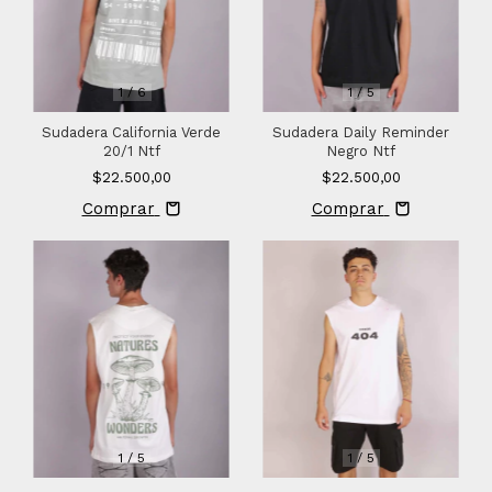
1
/
6
1
/
5
Sudadera California Verde
Sudadera Daily Reminder
20/1 Ntf
Negro Ntf
$22.500,00
$22.500,00
Comprar
Comprar
1
/
5
1
/
5