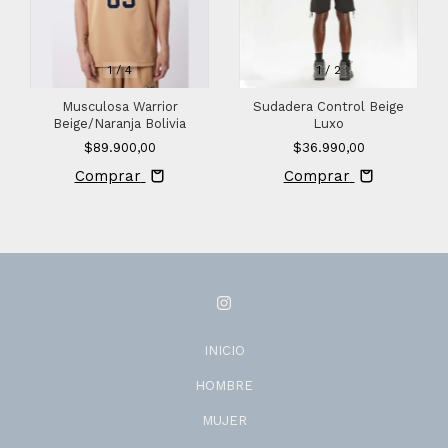
1
/
4
1
/
2
Musculosa Warrior
Sudadera Control Beige
Beige/Naranja Bolivia
Luxo
$89.900,00
$36.990,00
Comprar
Comprar
INICIO
HOMBRE
MUJER