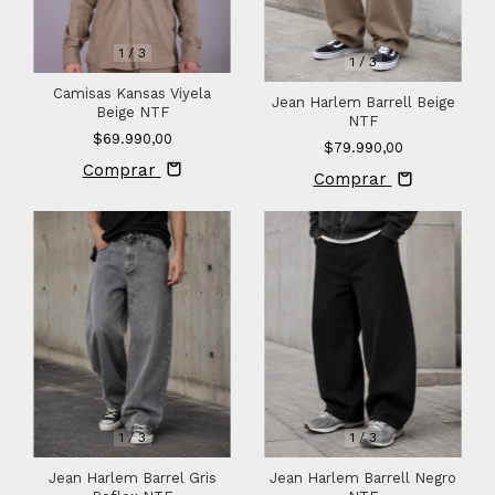
1
/
3
1
/
3
Camisas Kansas Viyela
Jean Harlem Barrell Beige
Beige NTF
NTF
$69.990,00
$79.990,00
Comprar
Comprar
1
/
3
1
/
3
Jean Harlem Barrel Gris
Jean Harlem Barrell Negro