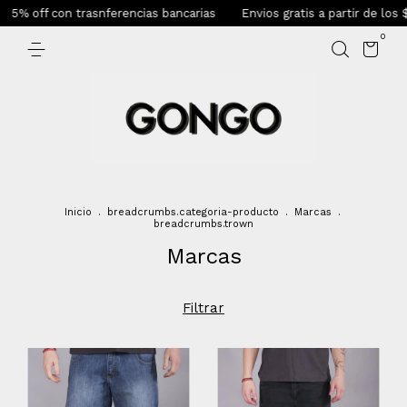
con trasnferencias bancarias
Envios gratis a partir de los $135.000
0
Inicio
.
breadcrumbs.categoria-producto
.
Marcas
.
breadcrumbs.trown
Marcas
Filtrar