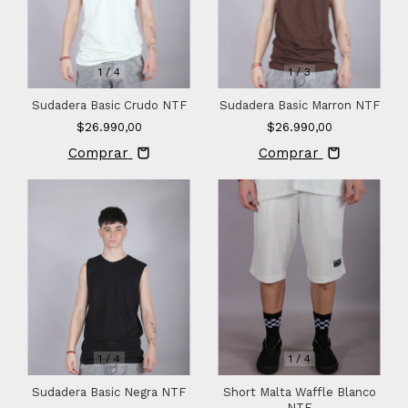
1
/
4
1
/
3
Sudadera Basic Crudo NTF
Sudadera Basic Marron NTF
$26.990,00
$26.990,00
Comprar
Comprar
1
/
4
1
/
4
Sudadera Basic Negra NTF
Short Malta Waffle Blanco
NTF