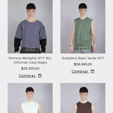
1
/
3
1
/
4
Remera Memphis NTF M/L
Sudadera Basic Verde NTF
Ottoman Azul/Negra
$26.990,00
$25.000,00
Comprar
Comprar